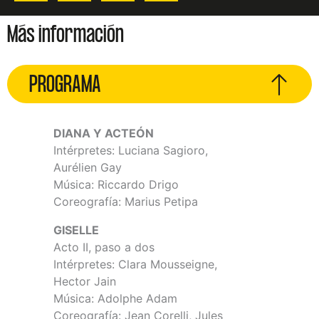
Más información
PROGRAMA
DIANA Y ACTEÓN
Intérpretes: Luciana Sagioro,
Aurélien Gay
Música: Riccardo Drigo
Coreografía: Marius Petipa
GISELLE
Acto II, paso a dos
Intérpretes: Clara Mousseigne,
Hector Jain
Música: Adolphe Adam
Coreografía: Jean Corelli, Jules