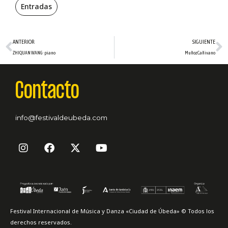
Entradas
Ant
S
ANTERIOR
SIGUIENTE
ZHIQUAN WANG · piano
Muñoz Cañivano
Contacto
info@festivaldeubeda.com
I
F
X
Y
n
a
-
o
s
c
t
u
t
e
w
t
a
b
i
u
g
o
t
b
r
o
t
e
Festival Internacional de Música y Danza «Ciudad de Úbeda» © Todos los
a
k
e
derechos reservados.
m
r