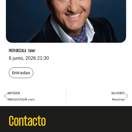
PIOTR BECZALA · tenor
6 junio, 2026 21:30
Entradas
Ant
S
ANTERIOR
SIGUIENTE
RENAUD CAPUÇON · violín
Motus Vitae
Contacto