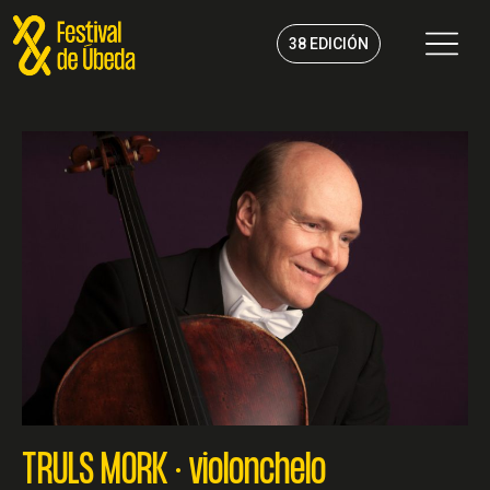
Ir
al
38 EDICIÓN
contenido
TRULS MORK · violonchelo