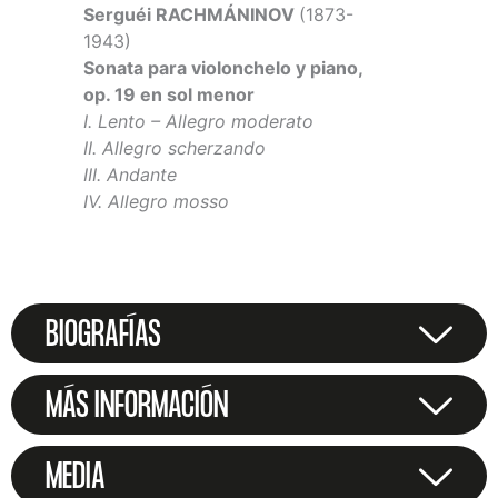
Serguéi RACHMÁNINOV
(1873-
1943)
Sonata para violonchelo y piano,
op. 19 en sol menor
I. Lento – Allegro moderato
II. Allegro scherzando
III. Andante
IV. Allegro mosso
BIOGRAFÍAS
MÁS INFORMACIÓN
MEDIA