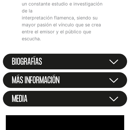
un constante estudio e investigación
de la
interpretación flamenca, siendo su
mayor pasión el vínculo que se crea
entre el emisor y el público que
escucha.
BIOGRAFÍAS
MÁS INFORMACIÓN
MEDIA