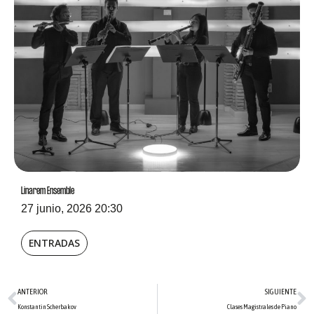
Linarem Ensemble
27 junio, 2026 20:30
ENTRADAS
Ant
S
ANTERIOR
SIGUIENTE
Konstantin Scherbakov
Clases Magistrales de Piano