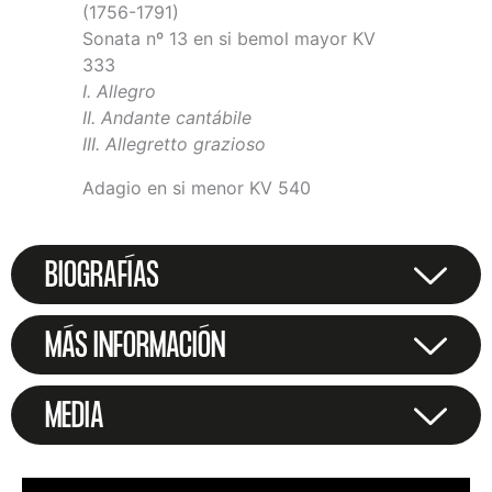
(1756-1791)
Sonata nº 13 en si bemol mayor KV
333
I. Allegro
II. Andante cantábile
III. Allegretto grazioso
Adagio en si menor KV 540
BIOGRAFÍAS
MÁS INFORMACIÓN
MEDIA