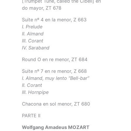
[Trumpet Tune, called the Cibell] en
do mayor, ZT 678
Suite nº 4 en la menor, Z 663
I. Prelude
II. Almand
III. Corant
IV. Saraband
Round O en re menor, ZT 684
Suite nº 7 en re menor, Z 668
I. Almand, muy lento “Bell-bar”
II. Corant
III. Hornpipe
Chacona en sol menor, ZT 680
PARTE II
Wolfgang Amadeus MOZART