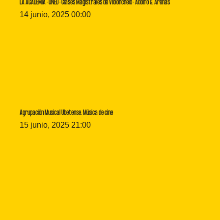
LA ACADEMIA · UNED · Clases Magistrales de Violonchelo · Adolfo G. Arenas
14 junio, 2025 00:00
Agrupación Musical Ubetense. Música de cine
15 junio, 2025 21:00