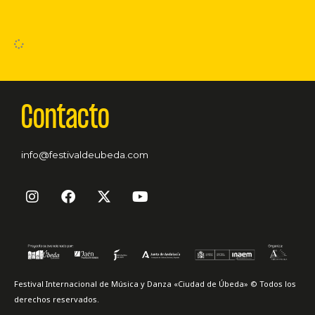
Contacto
info@festivaldeubeda.com
I
F
X
Y
n
a
-
o
s
c
t
u
t
e
w
t
a
b
i
u
g
o
t
b
r
o
t
e
Festival Internacional de Música y Danza «Ciudad de Úbeda» © Todos los
a
k
e
derechos reservados.
m
r