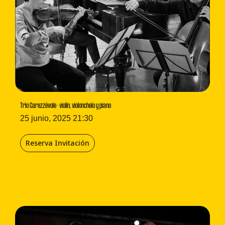
Trío Carezzévole · violín, violonchelo y piano
25 junio, 2025 21:30
Reserva Invitación